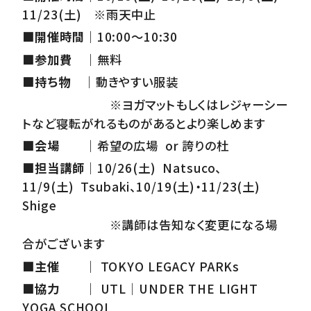
11/23(
土
)
※雨天中止
■開催時間｜
10:00～10:30
■参加費
□
｜
無料
■持ち物
□
｜
動きやすい服装
□□□□□□□
※ヨガマットもしくはレジャーシー
トなど寝転がれるものがあるとより楽しめます
■会場
□
□
｜
希望の広場 or 誇りの杜
■
担当講師
｜
10/26(
土
) Natsuco
、
11/9(
土
) Tsubaki
、
10/19(
土
)
・
11/23(
土
)
Shige
□□□□□□□
※講師は告知なく変更になる場
合がございます
■主催
□
□
｜
TOKYO LEGACY PARKs
■協力
□
□
｜
UTL｜UNDER THE LIGHT
YOGA SCHOOL