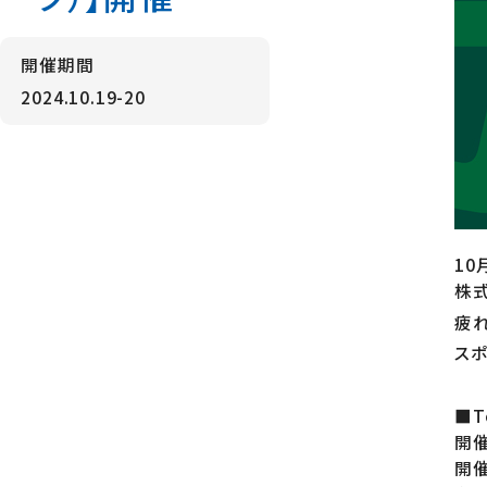
開催期間
2024.10.19-20
10
株
疲
ス
■T
開催
開催