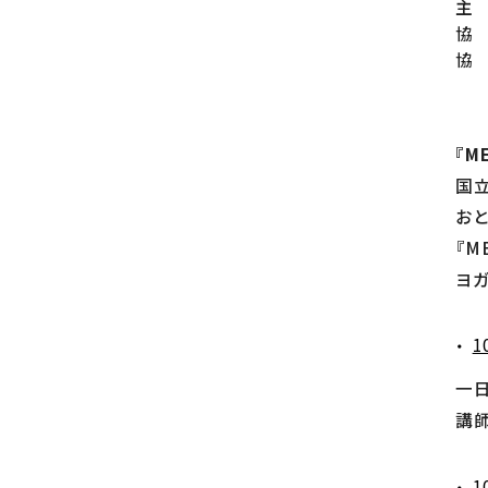
主 
協
協 
『ME
国立
お
『M
ヨ
1
一
講師
1